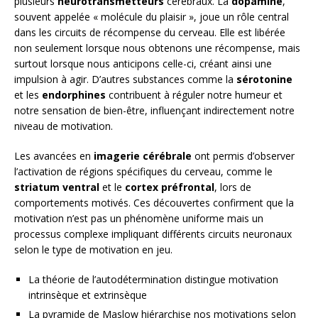
plusieurs
neurotransmetteurs
cérébraux. La
dopamine
,
souvent appelée « molécule du plaisir », joue un rôle central
dans les circuits de récompense du cerveau. Elle est libérée
non seulement lorsque nous obtenons une récompense, mais
surtout lorsque nous anticipons celle-ci, créant ainsi une
impulsion à agir. D’autres substances comme la
sérotonine
et les
endorphines
contribuent à réguler notre humeur et
notre sensation de bien-être, influençant indirectement notre
niveau de motivation.
Les avancées en
imagerie cérébrale
ont permis d’observer
l’activation de régions spécifiques du cerveau, comme le
striatum ventral
et le
cortex préfrontal
, lors de
comportements motivés. Ces découvertes confirment que la
motivation n’est pas un phénomène uniforme mais un
processus complexe impliquant différents circuits neuronaux
selon le type de motivation en jeu.
La théorie de l’autodétermination distingue motivation
intrinsèque et extrinsèque
La pyramide de Maslow hiérarchise nos motivations selon